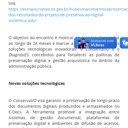
link:
https://esmaiscriativo.es.gov.br/hubesmais/evento/apresenta
dos-resultados-do-projeto-de-preservacao-digital-
sistemica-pds/
.
O objetivo do encontro é mostrar os avanços alcançados
ao longo de 24 meses e marcar a entrega oficial de duas
soluções tecnológicas inovadoras: o
ConservatIO
e o
DiagnosES
, concebidos para fortalecer as políticas de
preservação digital e gestão arquivística no âmbito da
administração pública.
Novas soluções tecnológicas
O
ConservatIO
visa garantir a preservação de longo prazo
dos documentos digitais produzidos e armazenados no
E-Docs. A ferramenta promove a integração entre
sistemas de gestão documental, plataformas de
preservação digital e ambientes de difusão de acervos,