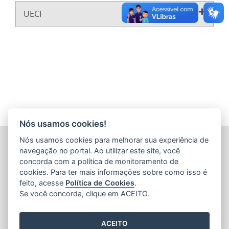
UECI
Nós usamos cookies!
Nós usamos cookies para melhorar sua experiência de
ARQUIVO PÚBLICO DO ESTADO DO ESPÍRITO SANTO
(APEES)
navegação no portal. Ao utilizar este site, você
Rua Sete de Setembro, 414 - Centro
concorda com a política de monitoramento de
CEP: 29.015-905 - Vitória / Espírito Santo
cookies. Para ter mais informações sobre como isso é
Tel.: 36366100
feito, acesse
Política de Cookies
.
E-mail:
faleconosco@ape.es.gov.br
Se você concorda, clique em ACEITO.
ACEITO