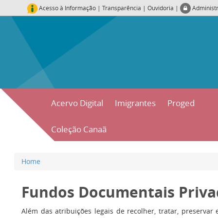
Acesso à Informação
|
Transparência
|
Ouvidoria
|
Administ
Acervo Digital
Imigrantes
Proged
Coleção Canaã
Home
Fundos Documentais Priva
Além das atribuições legais de recolher, tratar, preservar