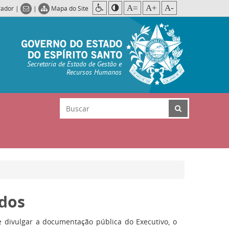
A=
A+
A-
rador
|
|
Mapa do Site
Secretaria de Estado de Gestão e
Recursos Humanos
dos
 e divulgar a documentação pública do Executivo, o