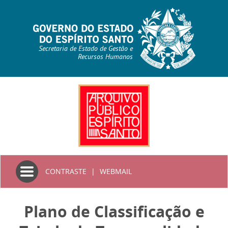
Secretaria de Estado de Gestão e
Recursos Humanos
Toggle
CONTRASTE
|
WEBMAIL
navigation
Plano de Classificação e