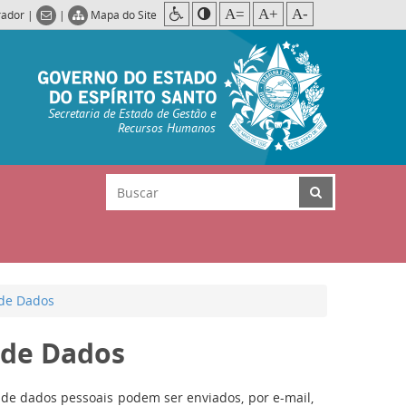
A=
A+
A-
rador
|
|
Mapa do Site
Secretaria de Estado de Gestão e
Recursos Humanos
de Dados
 de Dados
de dados pessoais podem ser enviados, por e-mail,