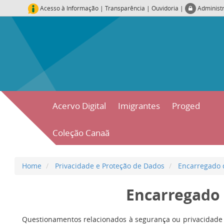
Acesso à Informação
|
Transparência
|
Ouvidoria
|
Administ
Acervo Digital
Imigrantes
Proged
Coleção Canaã
Home
Privacidade e Proteção de Dados
Encarregado 
Encarregado
Questionamentos relacionados à segurança ou privacidade 