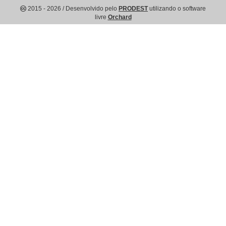
2015
- 2026
/ Desenvolvido pelo
PRODEST
utilizando o software
livre
Orchard