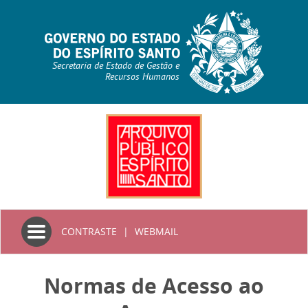
Secretaria de Estado de Gestão e
Recursos Humanos
Toggle
CONTRASTE
|
WEBMAIL
navigation
Normas de Acesso ao