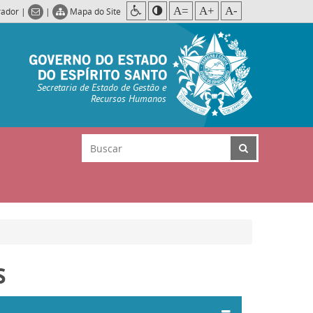
A=
A+
A-
rador
|
|
Mapa do Site
Secretaria de Estado de Gestão e
Recursos Humanos
S