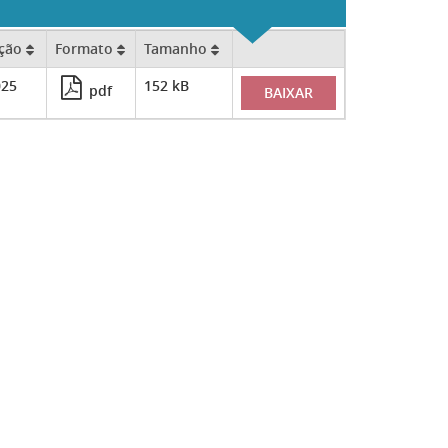
ação
Formato
Tamanho
025
152 kB
pdf
BAIXAR