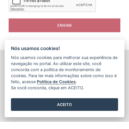
ENVIAR
Nós usamos cookies!
Nós usamos cookies para melhorar sua experiência de
ARQUIVO PÚBLICO DO ESTADO DO ESPÍRITO SANTO
navegação no portal. Ao utilizar este site, você
(APEES)
Rua Sete de Setembro, 414 - Centro
concorda com a política de monitoramento de
CEP: 29.015-905 - Vitória / Espírito Santo
cookies. Para ter mais informações sobre como isso é
Tel.: 36366100
feito, acesse
Política de Cookies
.
E-mail:
faleconosco@ape.es.gov.br
Se você concorda, clique em ACEITO.
ACEITO
2015
- 2026
/ Desenvolvido pelo
PRODEST
utilizando o software