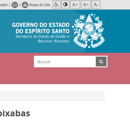
A=
A+
A-
rador
|
|
Mapa do Site
Secretaria de Estado de Gestão e
Recursos Humanos
pixabas