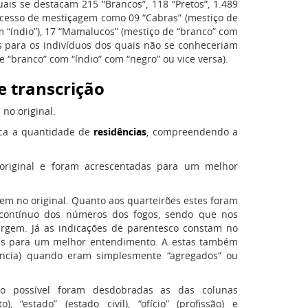
ais se destacam 215 “Brancos”, 118 “Pretos”, 1.489
ocesso de mestiçagem como 09 “Cabras” (mestiço de
om “índio”), 17 “Mamalucos” (mestiço de “branco” com
cas para os indivíduos dos quais não se conheceriam
e “branco” com “índio” com “negro” ou vice versa).
e transcrição
 no original.
ica a quantidade de
residências
, compreendendo a
 original e foram acrescentadas para um melhor
tem no original. Quanto aos quarteirões estes foram
o contínuo dos números dos fogos, sendo que nos
argem. Já as indicações de parentesco constam no
nas para um melhor entendimento. A estas também
ência) quando eram simplesmente “agregados” ou
o possível foram desdobradas as das colunas
), “estado” (estado civil), “ofício” (profissão) e