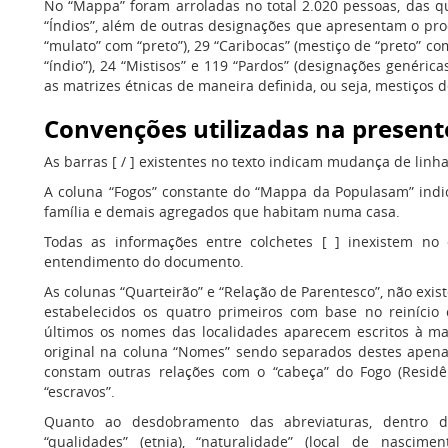
No “Mappa” foram arroladas no total 2.020 pessoas, das qu
“Índios”, além de outras designações que apresentam o pr
“mulato” com “preto”), 29 “Caribocas” (mestiço de “preto” c
“índio”), 24 “Mistisos” e 119 “Pardos” (designações genéri
as matrizes étnicas de maneira definida, ou seja, mestiços d
Convenções utilizadas na present
As barras [ / ] existentes no texto indicam mudança de linha
A coluna “Fogos” constante do “Mappa da Populasam” ind
família e demais agregados que habitam numa casa.
Todas as informações entre colchetes [ ] inexistem no
entendimento do documento.
As colunas “Quarteirão” e “Relação de Parentesco”, não exis
estabelecidos os quatro primeiros com base no reiníci
últimos os nomes das localidades aparecem escritos à m
original na coluna “Nomes” sendo separados destes ape
constam outras relações com o “cabeça” do Fogo (Resid
“escravos”.
Quanto ao desdobramento das abreviaturas, dentro d
“qualidades” (etnia), “naturalidade” (local de nascimento