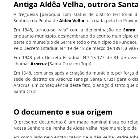
Antiga Aldêa Velha, outrora Santa
A freguesia [paróquia com status de distrito territorial 
Senhora da Penha de
Aldêa Velha
foi criada pela Lei Provinc
Em 1848, tornou-se “vila” com a denominação de
Santa 
enquanto município, desmembrado do extinto município de 
parte do município de Serra e todo o município de Fundão].
Pelo Decreto Estadual N.º 19 de 18 de março de 1891, a vila 
Em 1943 pelo Decreto Estadual N.º 15.177 de 31 de deze
chamar
Aracruz
[Santa Cruz em Tupi].
Em 1948, cem anos após a criação do município, por força d
sede do distrito de Aracruz [antiga Santa Cruz] para o di
Aracruz. Em conseqüência deste fato, o antigo distrito que 
Santa Cruz.
O documento e sua origem
O presente documento é um mapa nominal (lista ou relaçã
Nossa Senhora da Penha de Aldêa Velha, hoje município de A
Foi compilado pelo então vigário de Aldêa Velha, Padre Rib