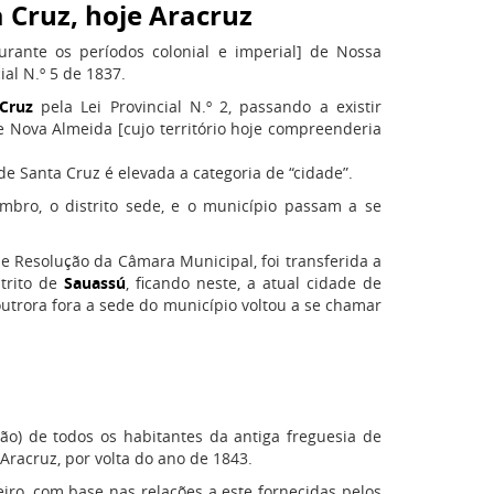
 Cruz, hoje Aracruz
durante os períodos colonial e imperial] de Nossa
ial N.º 5 de 1837.
Cruz
pela Lei Provincial N.º 2, passando a existir
Nova Almeida [cujo território hoje compreenderia
de Santa Cruz é elevada a categoria de “cidade”.
mbro, o distrito sede, e o município passam a se
e Resolução da Câmara Municipal, foi transferida a
strito de
Sauassú
, ficando neste, a atual cidade de
outrora fora a sede do município voltou a se chamar
o) de todos os habitantes da antiga freguesia de
racruz, por volta do ano de 1843.
eiro, com base nas relações a este fornecidas pelos