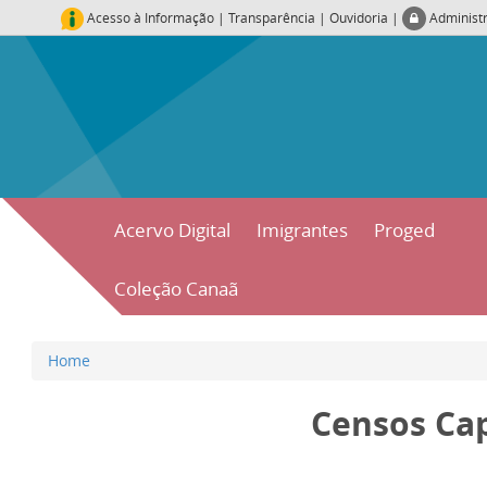
Acesso à Informação
|
Transparência
|
Ouvidoria
|
Administ
Acervo Digital
Imigrantes
Proged
Coleção Canaã
Home
Censos Ca