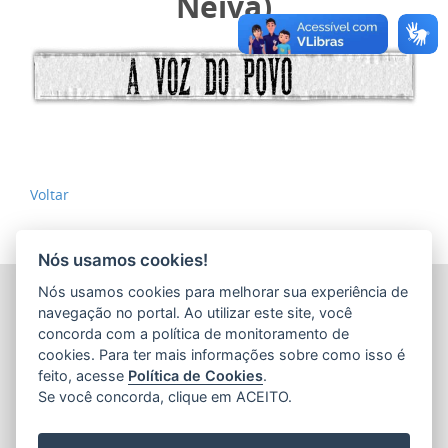
Neiva)
Voltar
Nós usamos cookies!
Nós usamos cookies para melhorar sua experiência de
ARQUIVO PÚBLICO DO ESTADO DO ESPÍRITO SANTO
(APEES)
navegação no portal. Ao utilizar este site, você
Rua Sete de Setembro, 414 - Centro
concorda com a política de monitoramento de
CEP: 29.015-905 - Vitória / Espírito Santo
cookies. Para ter mais informações sobre como isso é
Tel.: 36366100
feito, acesse
Política de Cookies
.
E-mail:
faleconosco@ape.es.gov.br
Se você concorda, clique em ACEITO.