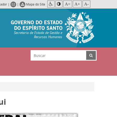
A=
A+
A-
rador
|
|
Mapa do Site
Secretaria de Estado de Gestão e
Recursos Humanos
ui