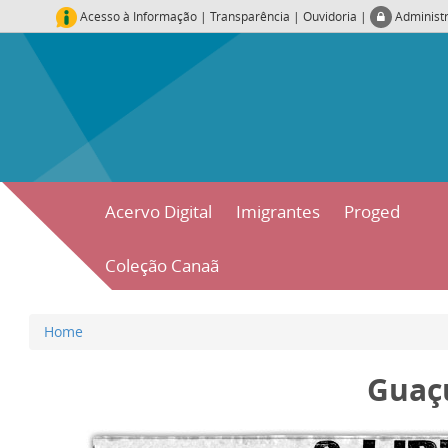
Acesso à Informação
|
Transparência
|
Ouvidoria
|
Administ
Acervo Digital
Imigrantes
Proged
Coleção Canaã
Home
Guaç