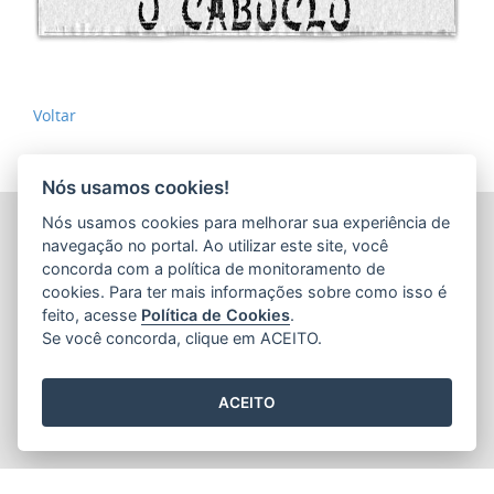
Voltar
Nós usamos cookies!
Nós usamos cookies para melhorar sua experiência de
ARQUIVO PÚBLICO DO ESTADO DO ESPÍRITO SANTO
(APEES)
navegação no portal. Ao utilizar este site, você
Rua Sete de Setembro, 414 - Centro
concorda com a política de monitoramento de
CEP: 29.015-905 - Vitória / Espírito Santo
cookies. Para ter mais informações sobre como isso é
Tel.: 36366100
feito, acesse
Política de Cookies
.
E-mail:
faleconosco@ape.es.gov.br
Se você concorda, clique em ACEITO.
ACEITO
2015
- 2026
/ Desenvolvido pelo
PRODEST
utilizando o software