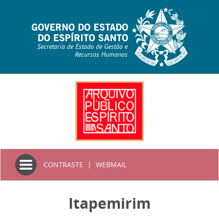
Secretaria de Estado de Gestão e
Recursos Humanos
Toggle
CONTRASTE
|
WEBMAIL
navigation
Itapemirim