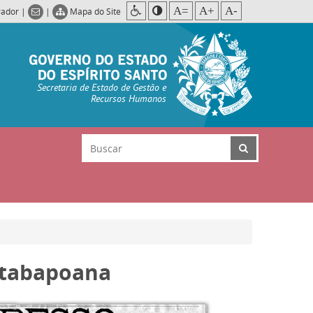
A=
A+
A-
rador
|
|
Mapa do Site
Secretaria de Estado de Gestão e
Recursos Humanos
Itabapoana