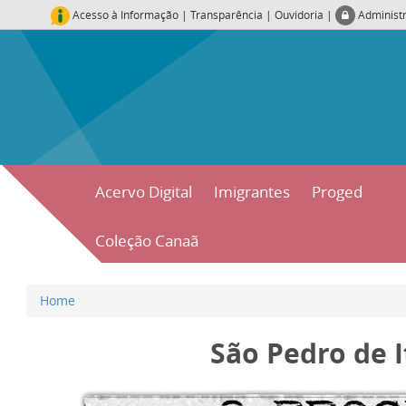
Acesso à Informação
|
Transparência
|
Ouvidoria
|
Administ
Acervo Digital
Imigrantes
Proged
Coleção Canaã
Home
São Pedro de 