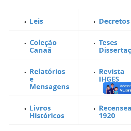
Leis
Decretos
Coleção
Tese
Canaã
Disserta
Relatórios
Revis
e
IHGES
Mensagens
Livros
Recense
Históricos
1920